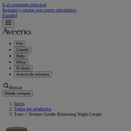
Ir al contenido principal
Registro y ofertas por correo electrónico
Español
Piel
Cabello
Baby
Niños
El diario
Acerca de nosotros
Buscar
Dónde comprar
Inicio
Todos los productos
Tone + Texture Gentle Renewing Night Cream