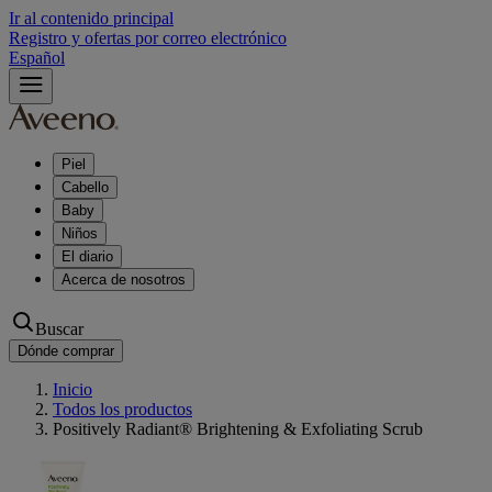
Ir al contenido principal
Registro y ofertas por correo electrónico
Español
Piel
Cabello
Baby
Niños
El diario
Acerca de nosotros
Buscar
Dónde comprar
Inicio
Todos los productos
Positively Radiant® Brightening & Exfoliating Scrub