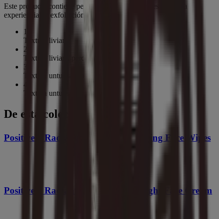
Este producto contiene perlas exfoliantes naturales para una
experiencia de exfoliación suave
1
Textura liviana
2
Textura liviana pero cremosa
3
Textura untuosa, cremosa
4
Textura untuosa, espesa
De esta colección
®
Positively Radiant
Makeup Removing Face Wipes
®
Positively Radiant
Moisturizing Night Face Cream