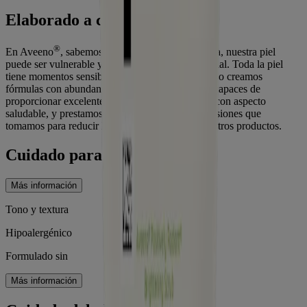
Elaborado a conciencia
®
En Aveeno
, sabemos que, al igual que el planeta, nuestra piel
puede ser vulnerable y requerir un cuidado especial. Toda la piel
tiene momentos sensibles, y eso es natural. Por eso creamos
fórmulas con abundantes ingredientes nutritivos capaces de
proporcionar excelentes resultados para una piel con aspecto
saludable, y prestamos mucha atención a las decisiones que
tomamos para reducir la huella ambiental de nuestros productos.
Cuidado para la piel
Más información
Tono y textura
Hipoalergénico
Formulado sin
Más información