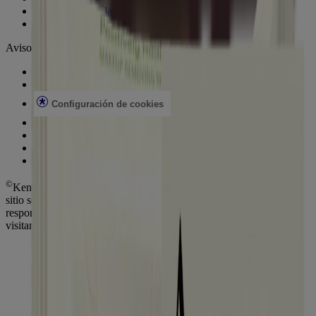
Microbioma de la piel
Problemas de la piel
Avisos legales
Aviso de privacidad
Términos
Configuración de cookies
No vender ni compartir mi Información personal
Limitar el uso de mi información personal confidencial
Aviso de privacidad de datos de Consumer Health
AdChoices
©
Kenvue Brands LLC. 2026, todos los derechos reservados. Este
sitio se publica a través de Kenvue Brands LLC., que es el único
responsable de su contenido. Este sitio web está diseñado para
visitantes de Estados Unidos.