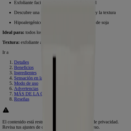
Exfoliante facial que ilumina y exfolia la piel
Descubre una piel radiante y mejora el tono y la textura
Hipoalergénico, libre de jabón, con extracto de soja
Ideal para:
todos los tipos de piel
Textura:
exfoliante altamente hidratante
Ir a
Detalles
Beneficios
Ingredientes
Sensación en la piel
Modo de uso
Advertencias
MÁS DE LA COLECCIÓN
Reseñas
El contenido está restringido debido a los ajustes de privacidad.
Revisa tus ajustes de cookies para habilitar el acceso.