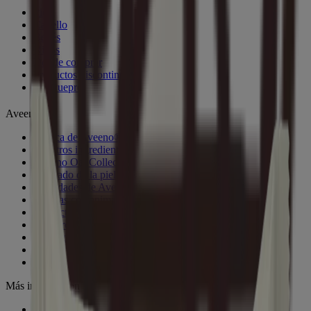
Piel
Cabello
Bebés
Niños
Dónde comprar
Productos discontinuados
Kenvuepro
®
Aveeno
Acerca de Aveeno®
Nuestros ingredientes
Aveeno Oat Collective
El estado de la piel sensible
Novedades de Aveeno®
Pruebas con animales
Contáctanos
Registro y ofertas por correo electrónico
Localizador de tiendas de Baby Daily Moisture Set
Aveeno en todo el mundo
Sitemap
Más información
Diario