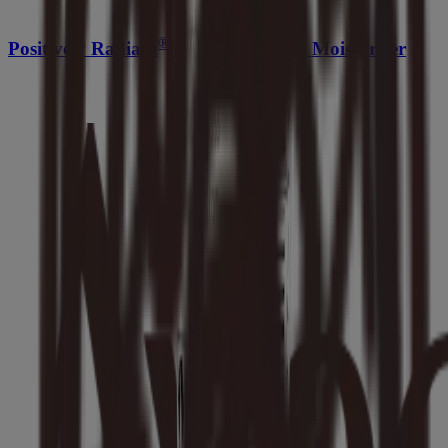
®
Positively Radiant
Daily Gel Facial Moisturizer