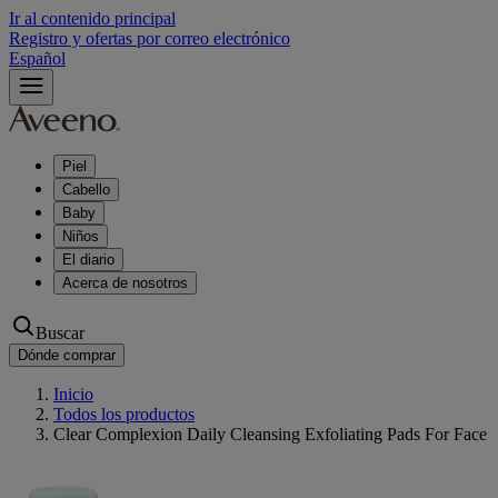
Ir al contenido principal
Registro y ofertas por correo electrónico
Español
Piel
Cabello
Baby
Niños
El diario
Acerca de nosotros
Buscar
Dónde comprar
Inicio
Todos los productos
Clear Complexion Daily Cleansing Exfoliating Pads For Face